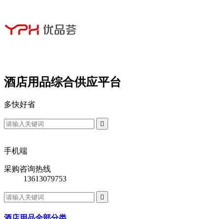
酒店用品综合供应平台
多
快
好
省

手机端
采购咨询热线
13613079753

酒店用品全部分类