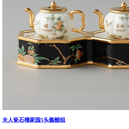
夫人瓷石榴家园5头酱醋组