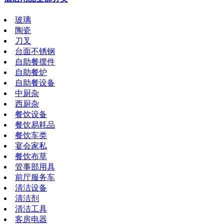
玻璃
陶瓷
刀叉
台面不锈钢
自助餐摆件
自助餐炉
自助餐设备
中厨杂
西厨杂
餐饮设备
餐饮易耗品
餐饮车类
宴会家私
餐饮布草
管事部用具
前厅服务车
清洁设备
清洁剂
清洁工具
客房电器