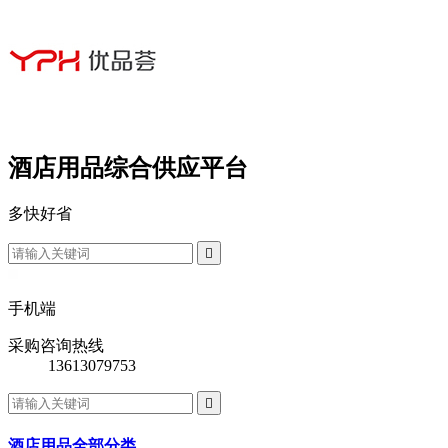
酒店用品综合供应平台
多
快
好
省

手机端
采购咨询热线
13613079753

酒店用品全部分类