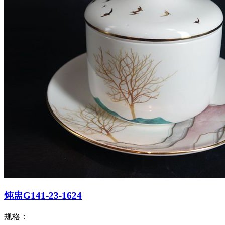
炖盅G141-23-1624
规格：