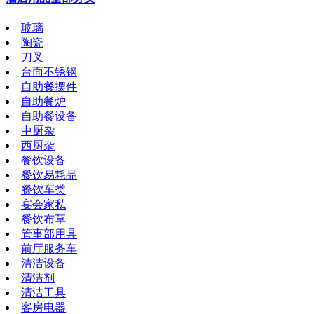
玻璃
陶瓷
刀叉
台面不锈钢
自助餐摆件
自助餐炉
自助餐设备
中厨杂
西厨杂
餐饮设备
餐饮易耗品
餐饮车类
宴会家私
餐饮布草
管事部用具
前厅服务车
清洁设备
清洁剂
清洁工具
客房电器