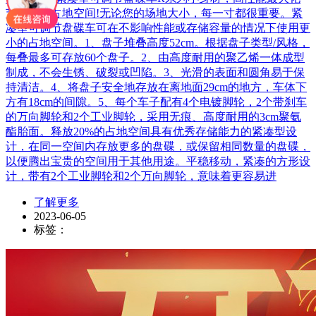
节省您的占地空间!无论您的场地大小，每一寸都很重要。紧
凑型可调节盘碟车可在不影响性能或存储容量的情况下使用更
小的占地空间。1、盘子堆叠高度52cm。根据盘子类型/风格，
每叠最多可存放60个盘子。2、由高度耐用的聚乙烯一体成型
制成，不会生锈、破裂或凹陷。3、光滑的表面和圆角易于保
持清洁。4、将盘子安全地存放在离地面29cm的地方，车体下
方有18cm的间隙。5、每个车子配有4个电镀脚轮，2个带刹车
的万向脚轮和2个工业脚轮，采用无痕、高度耐用的3cm聚氨
酯胎面。释放20%的占地空间具有优秀存储能力的紧凑型设
计，在同一空间内存放更多的盘碟，或保留相同数量的盘碟，
以便腾出宝贵的空间用于其他用途。平稳移动，紧凑的方形设
计，带有2个工业脚轮和2个万向脚轮，意味着更容易进
了解更多
2023-06-05
标签：