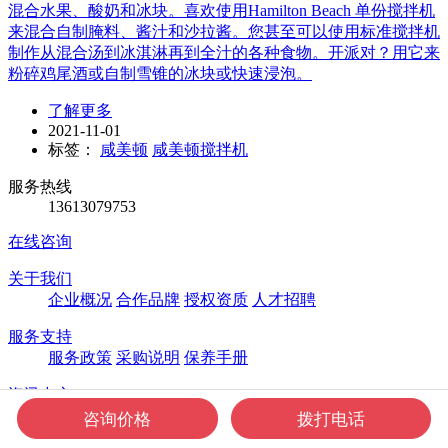
混合水果、酸奶和冰块。喜欢使用Hamilton Beach 单份搅拌机
来混合自制腌料、酱汁和沙拉酱。您甚至可以使用标准搅拌机
制作从混合汤到冰淇淋再到全汁的各种食物。开派对？用它来
粉碎鸡尾酒或自制雪锥的冰块或快速浸泡。
了解更多
2021-11-01
标签：
咸美顿
咸美顿搅拌机
服务热线
13613079753
在线咨询
关于我们
企业概况
合作品牌
授权资质
人才招聘
服务支持
服务政策
采购说明
保养手册
资讯中心
新闻公告
展会交流
采购攻略
行业资讯
咨询价格
拨打电话