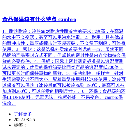
食品保温箱有什么特点-cambro
1、耐热耐冷：冷热箱对耐热性耐冷性的要求比较高，在高温
的水中不会变形，甚至可以用沸水消毒。2、耐用：具有优越
的耐冲击性，重压或撞击时不易碎裂，不会留下刮痕，可终身
使用。3、密封：这是选择外卖箱首要考虑的一点。虽然不同
品牌的产品密封方式不同，但卓越的密封性是内存食物持久保
鲜的必要条件。4、保鲜：国际上密封测定标准是以透湿度测
试来评定的，优质的保鲜箱要比同类产品的透湿度低200倍，
可以更长时间保持事物的新鲜。5、多功能性、多样性：针对
生活需要设计不同大小、配着重复使用科技冰袋使用，冰袋可
以保冷可以保热（冰袋最低可以被冷冻到-190℃，最高可以被
加热到200℃，可以任意的切割尺寸）。6、环保：食品级的环
保LLDPE材料，无毒无味、抗紫外线、不易变色。 cambro保
温箱。
了解更多
2022-08-25
标签：