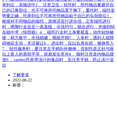
举到位，高矮适中2． 注意卫生：轻托时，所托物品要避开自
己的口鼻部位，也不可将所托物品置于胸下，重托时，端托姿
势要正确，托举到位不可将所托物品贴于自己的头劲部位3．
根据对不同物品的端托，选择适宜行进步伐，正常端托进行
时，两脚行走应呈一条直线，步伐均匀，稳步进行，并做到快
在稳中求（快而稳）4． 端托行走时上身要挺直，动作轻快敏
捷，精力集中，步伐稳健，视线开阔5． 人多时，遇到人或障
碍物应主动，灵活避让6． 进出时，应以右肩在前，侧身而入
7． 轻托服务时，要注意左手稍向外侧伸，否则托盘正好与座
位上客人的肩部平等，容易发生意外8． 随时注意盘内物品摆
放9． cambro托盘带汤汁的食品时，应注意手稳，防止汤汁溢
出
了解更多
2022-08-22
标签：