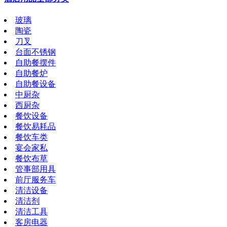
玻璃
陶瓷
刀叉
台面不锈钢
自助餐摆件
自助餐炉
自助餐设备
中厨杂
西厨杂
餐饮设备
餐饮易耗品
餐饮车类
宴会家私
餐饮布草
管事部用具
前厅服务车
清洁设备
清洁剂
清洁工具
客房电器