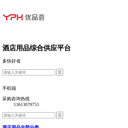
酒店用品综合供应平台
多
快
好
省

手机端
采购咨询热线
13613079753

酒店用品全部分类