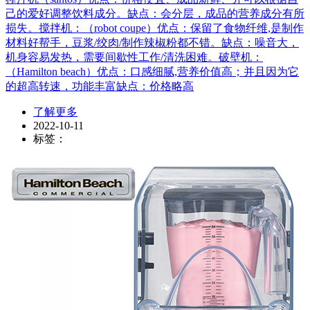
己的爱好调整饮料成分。缺点：会分层，成品的营养成分有所
损失。搅拌机：（robot coupe）优点：保留了食物纤维,是制作
材料好帮手，豆浆/绞肉/制作辣椒粉都不错。缺点：噪音大，
机身容易发热，需要间歇性工作/清洗困难。破壁机：
（Hamilton beach）优点：口感细腻,营养价值高；并且因为它
的超高转速，功能丰富缺点：价格略高
了解更多
2022-10-11
标签：