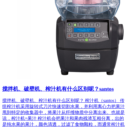
搅拌机、破壁机、榨汁机有什么区别呢？santos
搅拌机、破壁机、榨汁机有什么区别呢？ 榨汁机（santos） 传
统榨汁机采用旋转式刀片快速切割水果，并利用离心力把果汁
甩到特定的收集器中，将果汁从纤维物质中分离出来。也就是
说，榨汁机=果汁 榨汁机会把果汁和果肉残渣互相分离，出的
是纯水果的果汁，颜色清透，过滤了食物颗粒，而通常榨汁机