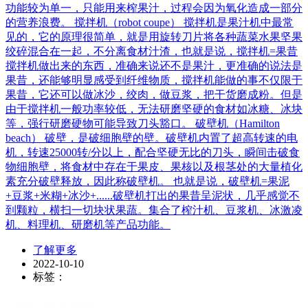
功能较为单一，只能用来榨果汁，过程会因为氧化造成一部分
的营养浪费。 搅拌机（robot coupe） 搅拌机是果汁机中最常
见的，它的原理很简单，就是用旋转刀片将各种蔬菜水果坚果
绞碎混合在一起，不分离食材汁渣，也就是说，搅拌机=果昔
搅拌机做出来的东西，准确来说还不是果汁，更准确的说法是
果昔，还能够明显感受到纤维物质，搅拌机能做的事不仅限于
果昔，它还可以做冰沙，绞肉，做豆浆，把干货磨成粉。但是
由于搅拌机一般功率较低，无法研磨坚硬的食材如冰糖、冰块
等，强行研磨硬物可能导致刀头豁口。 破壁机（Hamilton
beach​） 破壁，是破细胞壁的壁。破壁机内置了超高转速的电
机，转速25000转/分以上，配合坚硬无比的刀头，瞬间击破食
物细胞壁，将食材中存在于果皮、果核以及根茎处的大量植化
素充分破壁释放，因此称破壁机。 也就是说，破壁机=果泥
+豆浆+米糊+冰沙+......破壁机打出的果昔呈泥状，几乎感觉不
到颗粒，横扫一切块状果蔬。集合了榨汁机、豆浆机、冰激凌
机、料理机、研磨机等产品功能。
了解更多
2022-10-10
标签：