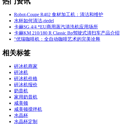
热门资讯
Robot-Coupe R402 食材加工机：清洁和维护
水杯如何清洁-riedel
卡赫SG 4/4 *EU商用蒸汽清洗机应用场所
卡赫KM 210/180 R Classic Bp驾驶式清扫车产品介绍
"优瑞咖啡机：全自动咖啡艺术的完美诠释
相关标签
碎冰机商家
碎冰机
碎冰机价格
碎冰机报价
奶昔机
家用奶昔机
咸美顿
咸美顿搅拌机
水晶杯
水晶杯定制