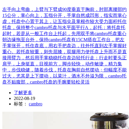
左手向上弯曲，上臂与下臂成90度垂直于胸前，肘部离腰部约
15公分，掌心向上，五指分开，手掌自然成凹形，指实而掌心
虚，托盘中心置于其上，让五指尖及掌根作较大受力面积托住
托盘，保持整个cambro托盘与水平面平行A．起托：将托盘托
起时，若是从一般工作台上托起，先用双手将cambro托盘重心
朝边缘拖至台外，保持cambro托盘有15CM搭在工作台，把左
手掌张开，托住盘底，用右手把盘边，往外托直到左手掌握好
重心。若托盘较重，则先屈膝，双腿用力使托盘上升而不是直
接用臂力，然后用手掌稳稳托住盘边轻托行走：行走时要头正
肩平，上身挺直，目视前方，脚步轻快，动作敏捷，精力集
中，步伐稳健，随着步伐，托盘在胸前自然摆动；但幅度不能
过大，尤其是上下摆动，以菜汁，酒水不外溢为限，cambro托
盘不贴腹部，cambro托盘的手腕要轻松灵活
了解更多
2022-08-19
标签：
cambro