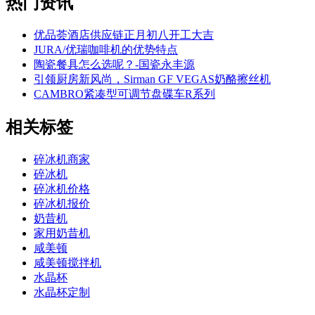
热门资讯
优品荟酒店供应链正月初八开工大吉
JURA/优瑞咖啡机的优势特点
陶瓷餐具怎么选呢？-国瓷永丰源
引领厨房新风尚，Sirman GF VEGAS奶酪擦丝机
CAMBRO紧凑型可调节盘碟车R系列
相关标签
碎冰机商家
碎冰机
碎冰机价格
碎冰机报价
奶昔机
家用奶昔机
咸美顿
咸美顿搅拌机
水晶杯
水晶杯定制