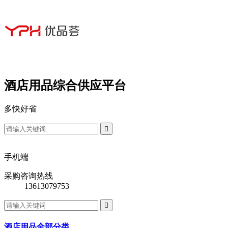
酒店用品综合供应平台
多
快
好
省

手机端
采购咨询热线
13613079753

酒店用品全部分类