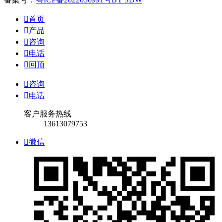

首页

产品

咨询

电话

回顶

咨询

电话
客户服务热线
13613079753

微信