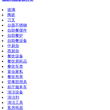
玻璃
陶瓷
刀叉
台面不锈钢
自助餐摆件
自助餐炉
自助餐设备
中厨杂
西厨杂
餐饮设备
餐饮易耗品
餐饮车类
宴会家私
餐饮布草
管事部用具
前厅服务车
清洁设备
清洁剂
清洁工具
客房电器