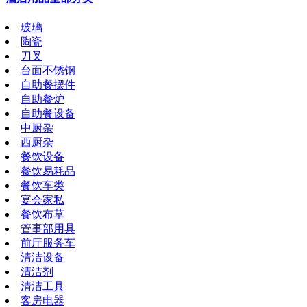
玻璃
陶瓷
刀叉
台面不锈钢
自助餐摆件
自助餐炉
自助餐设备
中厨杂
西厨杂
餐饮设备
餐饮易耗品
餐饮车类
宴会家私
餐饮布草
管事部用具
前厅服务车
清洁设备
清洁剂
清洁工具
客房电器