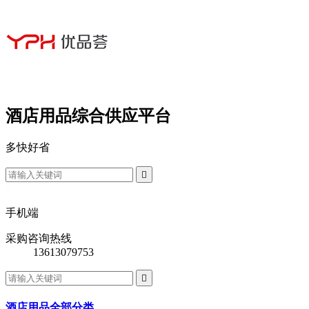
酒店用品综合供应平台
多
快
好
省

手机端
采购咨询热线
13613079753

酒店用品全部分类