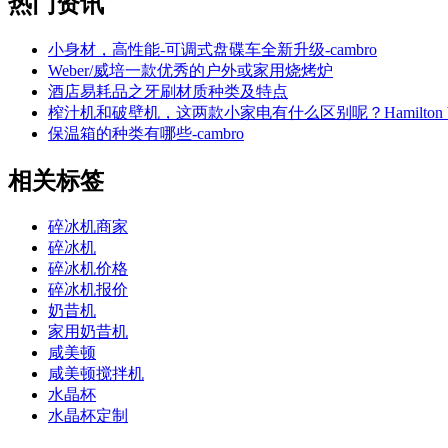
热门资讯
小身材，高性能-可调式盘碟车全新升级-cambro
Weber/威培一款优秀的户外或家用烧烤炉
酒店易耗品之牙刷材质种类及特点
榨汁机和破壁机，这两款小家电有什么区别呢？Hamilton be
保温箱的种类有哪些-cambro
相关标签
碎冰机商家
碎冰机
碎冰机价格
碎冰机报价
奶昔机
家用奶昔机
咸美顿
咸美顿搅拌机
水晶杯
水晶杯定制