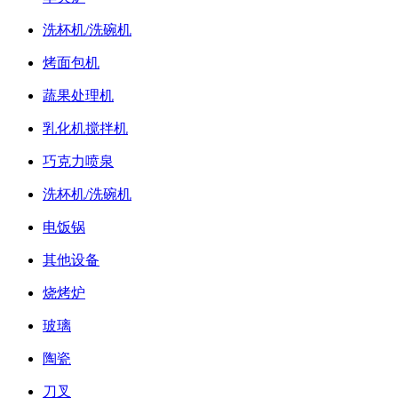
洗杯机/洗碗机
烤面包机
蔬果处理机
乳化机搅拌机
巧克力喷泉
洗杯机/洗碗机
电饭锅
其他设备
烧烤炉
玻璃
陶瓷
刀叉