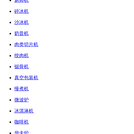
厨师机
碎冰机
沙冰机
奶昔机
肉类切片机
绞肉机
锯骨机
真空包装机
慢煮机
微波炉
冰淇淋机
咖啡机
华夫炉