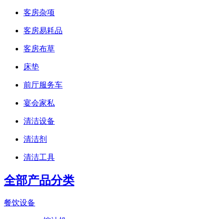
客房杂项
客房易耗品
客房布草
床垫
前厅服务车
宴会家私
清洁设备
清洁剂
清洁工具
全部产品分类
餐饮设备