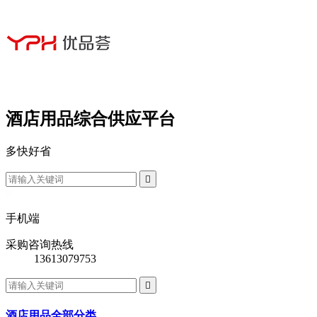
酒店用品综合供应平台
多
快
好
省

手机端
采购咨询热线
13613079753

酒店用品全部分类