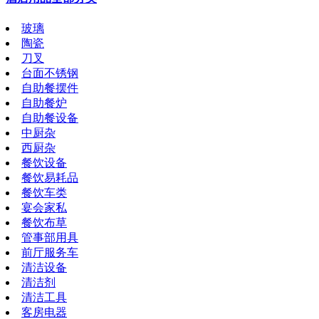
玻璃
陶瓷
刀叉
台面不锈钢
自助餐摆件
自助餐炉
自助餐设备
中厨杂
西厨杂
餐饮设备
餐饮易耗品
餐饮车类
宴会家私
餐饮布草
管事部用具
前厅服务车
清洁设备
清洁剂
清洁工具
客房电器