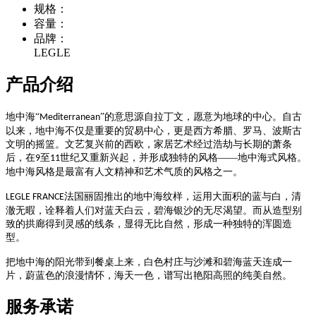
规格：
容量：
品牌：
LEGLE
产品介绍
地中海
“
”的意思源自拉丁文，愿意为地球的中心。自古
Mediterranean
以来，地中海不仅是重要的贸易中心，更是西方希腊、罗马、波斯古
文明的摇篮。文艺复兴前的西欧，家居艺术经过浩劫与长期的萧条
后，在
至
世纪又重新兴起，并形成独特的风格——地中海式风格。
9
11
地中海风格是最富有人文精神和艺术气质的风格之一。
法国丽固推出的地中海纹样，运用大面积的蓝与白，清
LEGLE FRANCE
澈无暇，诠释着人们对蓝天白云，碧海银沙的无尽渴望。而从造型别
致的拱廊得到灵感的线条，显得无比自然，形成一种独特的浑圆造
型。
把地中海的阳光带到餐桌上来，白色村庄与沙滩和碧海蓝天连成一
片，蔚蓝色的浪漫情怀，海天一色，谱写出艳阳高照的纯美自然。
服务承诺