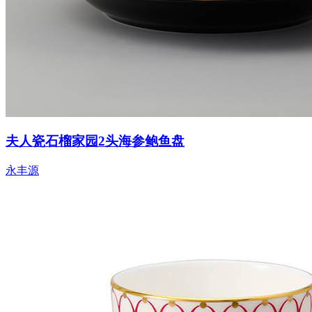
夫人瓷石榴家园2头海参鲍鱼盘
永丰源