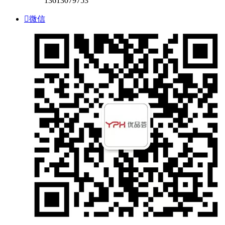
13613079753

微信