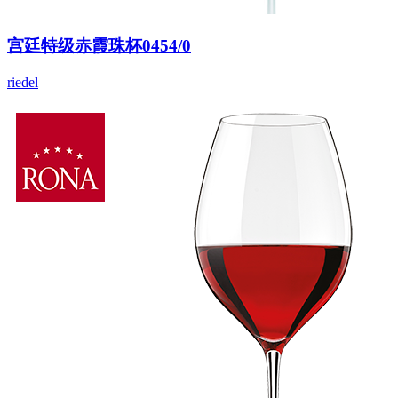
宫廷特级赤霞珠杯0454/0
riedel