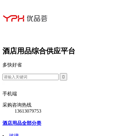
酒店用品综合供应平台
多
快
好
省

手机端
采购咨询热线
13613079753
酒店用品全部分类
玻璃