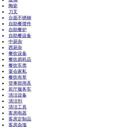
陶瓷
刀叉
台面不锈钢
自助餐摆件
自助餐炉
自助餐设备
中厨杂
西厨杂
餐饮设备
餐饮易耗品
餐饮车类
宴会家私
餐饮布草
管事部用具
前厅服务车
清洁设备
清洁剂
清洁工具
客房电器
客房定制品
客房杂项