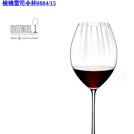
棱镜雷司令杯0884/15