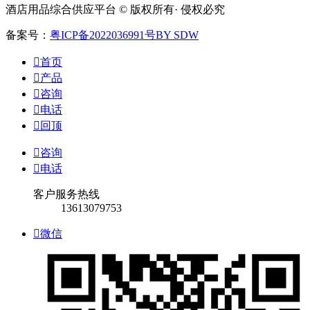
酒店用品综合供应平台 © 版权所有· 侵权必究
备案号：
粤ICP备2022036991号
BY SDW

首页

产品

咨询

电话

回顶

咨询

电话
客户服务热线
13613079753

微信