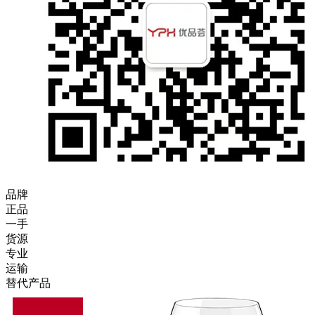
品牌
正品
一手
货源
专业
运输
替代产品