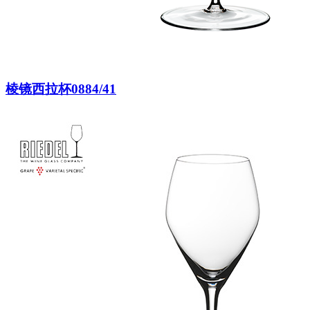
棱镜西拉杯0884/41