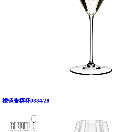
棱镜香槟杯0884/28