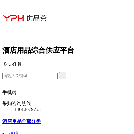
酒店用品综合供应平台
多
快
好
省

手机端
采购咨询热线
13613079753
酒店用品全部分类
玻璃