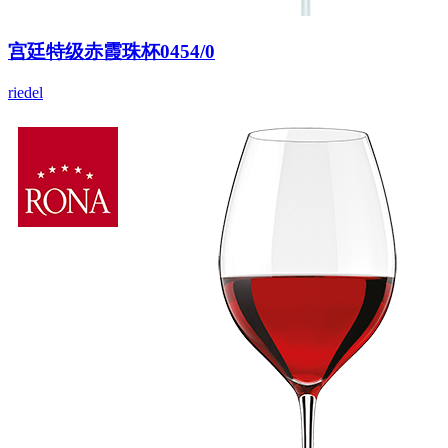
宫廷特级赤霞珠杯0454/0
riedel