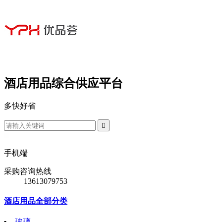
酒店用品综合供应平台
多
快
好
省

手机端
采购咨询热线
13613079753
酒店用品全部分类
玻璃