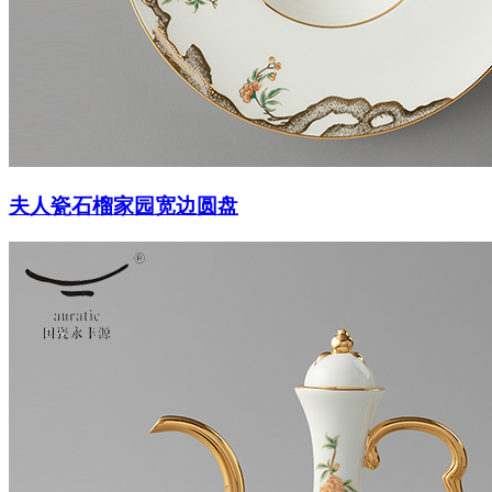
夫人瓷石榴家园宽边圆盘