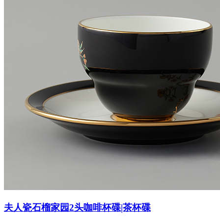
夫人瓷石榴家园2头咖啡杯碟|茶杯碟