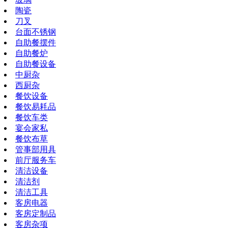
陶瓷
刀叉
台面不锈钢
自助餐摆件
自助餐炉
自助餐设备
中厨杂
西厨杂
餐饮设备
餐饮易耗品
餐饮车类
宴会家私
餐饮布草
管事部用具
前厅服务车
清洁设备
清洁剂
清洁工具
客房电器
客房定制品
客房杂项