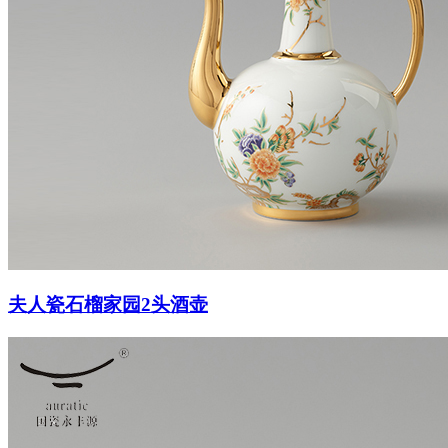
夫人瓷石榴家园2头酒壶