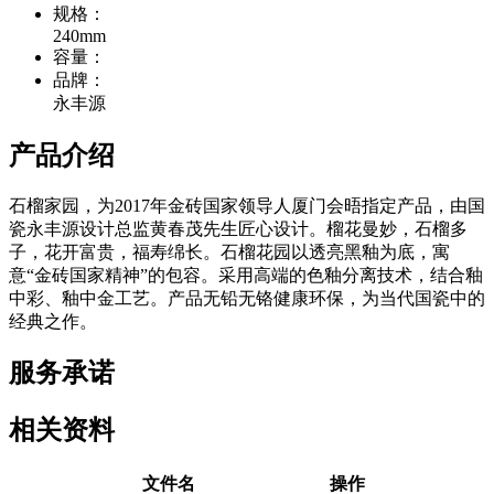
规格：
240mm
容量：
品牌：
永丰源
产品介绍
石榴家园，为2017年金砖国家领导人厦门会晤指定产品，由国
瓷永丰源设计总监黄春茂先生匠心设计。榴花曼妙，石榴多
子，花开富贵，福寿绵长。石榴花园以透亮黑釉为底，寓
意“金砖国家精神”的包容。采用高端的色釉分离技术，结合釉
中彩、釉中金工艺。产品无铅无铬健康环保，为当代国瓷中的
经典之作。
服务承诺
相关资料
文件名
操作