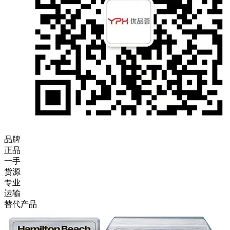
品牌
正品
一手
货源
专业
运输
替代产品