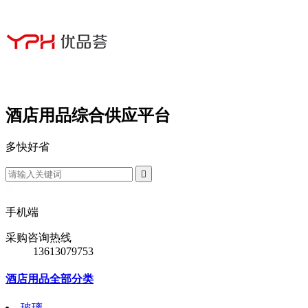
酒店用品综合供应平台
多
快
好
省

手机端
采购咨询热线
13613079753
酒店用品全部分类
玻璃