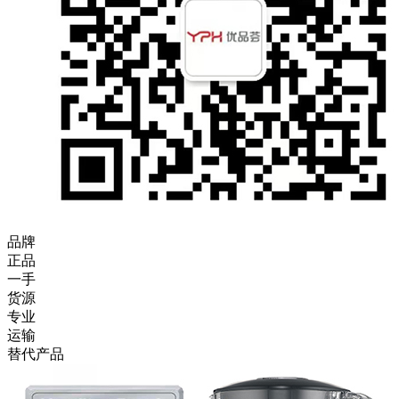
品牌
正品
一手
货源
专业
运输
替代产品