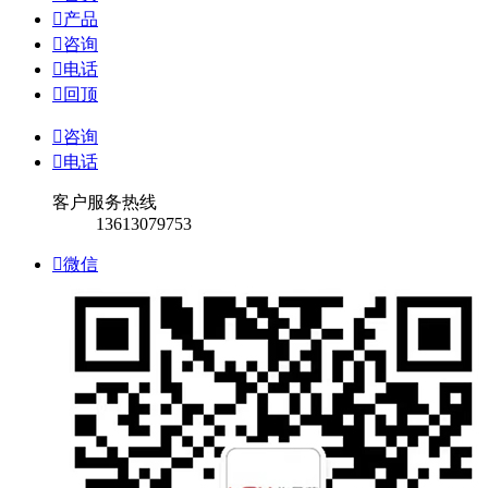

产品

咨询

电话

回顶

咨询

电话
客户服务热线
13613079753

微信