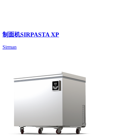
制面机SIRPASTA XP
Sirman