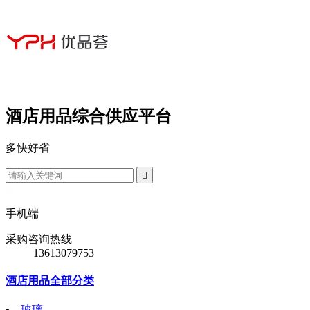
酒店用品综合供应平台
多
快
好
省

手机端
采购咨询热线
13613079753
酒店用品全部分类
玻璃