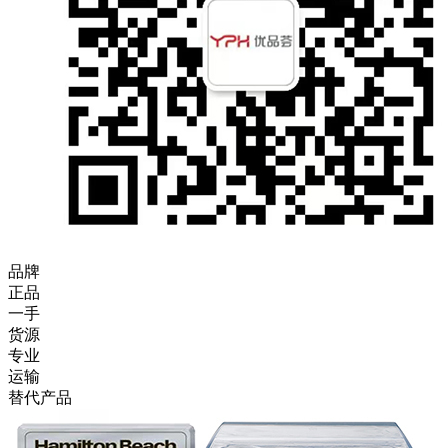
品牌
正品
一手
货源
专业
运输
替代产品