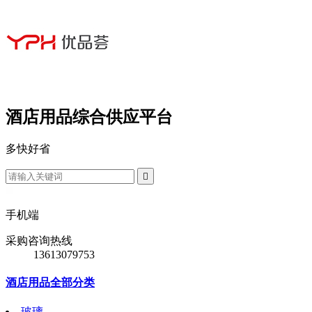
酒店用品综合供应平台
多
快
好
省

手机端
采购咨询热线
13613079753
酒店用品全部分类
玻璃