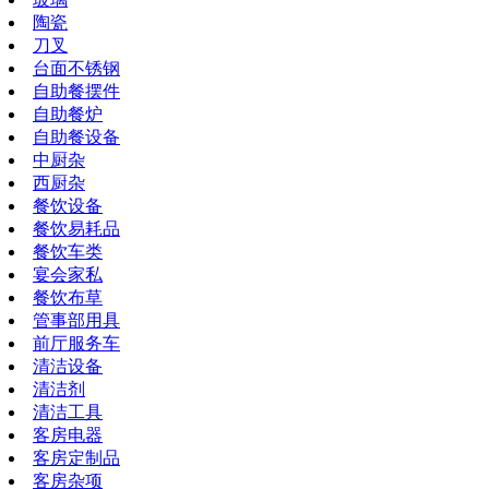
陶瓷
刀叉
台面不锈钢
自助餐摆件
自助餐炉
自助餐设备
中厨杂
西厨杂
餐饮设备
餐饮易耗品
餐饮车类
宴会家私
餐饮布草
管事部用具
前厅服务车
清洁设备
清洁剂
清洁工具
客房电器
客房定制品
客房杂项