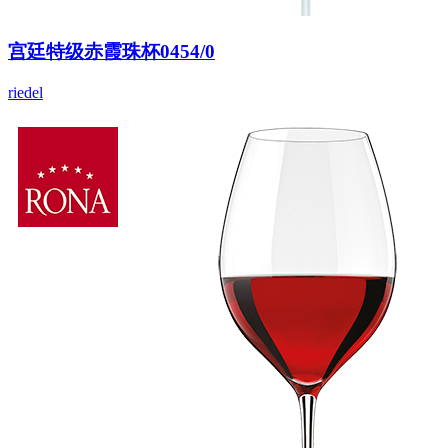
宫廷特级赤霞珠杯0454/0
riedel