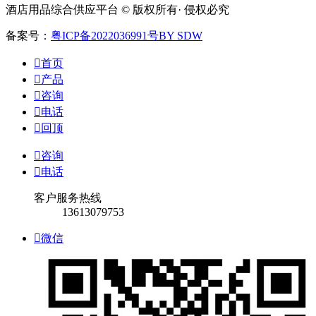
酒店用品综合供应平台 © 版权所有· 侵权必究
备案号：
粤ICP备2022036991号
BY SDW

首页

产品

咨询

电话

回顶

咨询

电话
客户服务热线
13613079753

微信