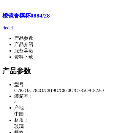
棱镜香槟杯0884/28
riedel
产品参数
产品介绍
服务承诺
资料下载
产品参数
型号：
C782O/C784O/C819O/C820O/C785O/C822O
装箱率：
4
产地：
中国
材质：
玻璃
规格：