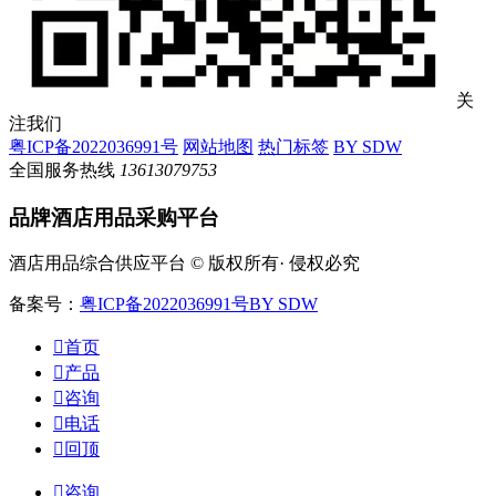
关
注我们
粤ICP备2022036991号
网站地图
热门标签
BY SDW
全国服务热线
13613079753
品牌酒店用品采购平台
酒店用品综合供应平台 © 版权所有· 侵权必究
备案号：
粤ICP备2022036991号
BY SDW

首页

产品

咨询

电话

回顶

咨询