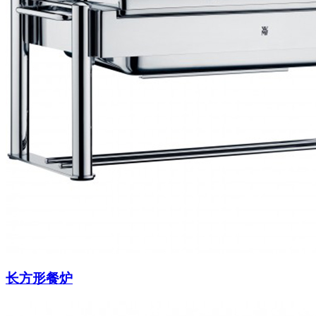
长方形餐炉