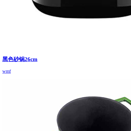
黑色砂锅26cm
wmf