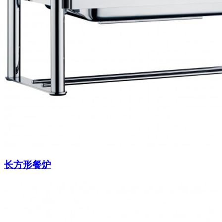
长方形餐炉