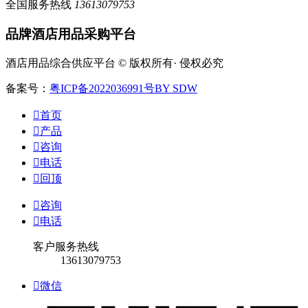
全国服务热线
13613079753
品牌酒店用品采购平台
酒店用品综合供应平台 © 版权所有· 侵权必究
备案号：
粤ICP备2022036991号
BY SDW

首页

产品

咨询

电话

回顶

咨询

电话
客户服务热线
13613079753

微信