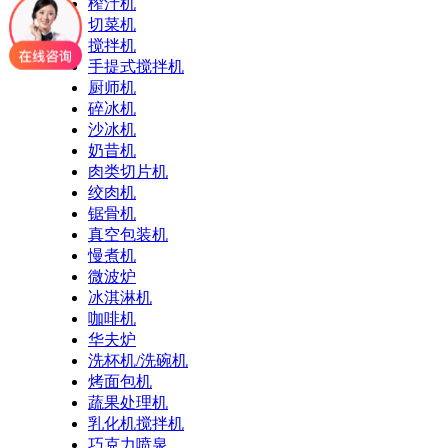
榨汁机
切菜机
搅拌机
手提式搅拌机
厨师机
碎冰机
沙冰机
奶昔机
肉类切片机
绞肉机
锯骨机
真空包装机
慢煮机
微波炉
冰淇淋机
咖啡机
华夫炉
洗杯机/洗碗机
烤面包机
蔬果处理机
乳化机搅拌机
巧克力喷泉