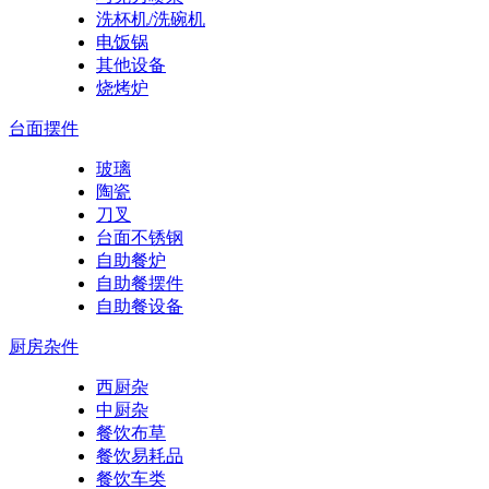
洗杯机/洗碗机
电饭锅
其他设备
烧烤炉
台面摆件
玻璃
陶瓷
刀叉
台面不锈钢
自助餐炉
自助餐摆件
自助餐设备
厨房杂件
西厨杂
中厨杂
餐饮布草
餐饮易耗品
餐饮车类