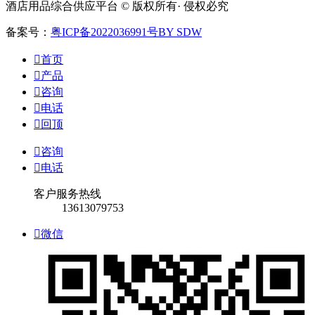
酒店用品综合供应平台 © 版权所有· 侵权必究
备案号：
粤ICP备2022036991号
BY SDW

首页

产品

咨询

电话

回顶

咨询

电话
客户服务热线
13613079753

微信