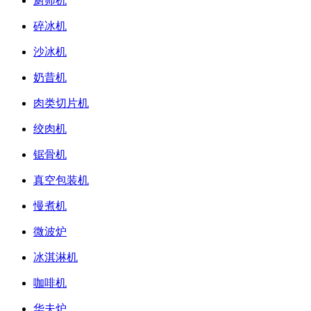
厨师机
碎冰机
沙冰机
奶昔机
肉类切片机
绞肉机
锯骨机
真空包装机
慢煮机
微波炉
冰淇淋机
咖啡机
华夫炉