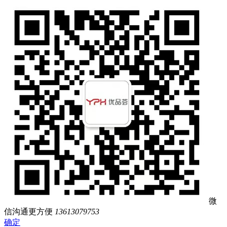
微
信沟通更方便
13613079753
确定