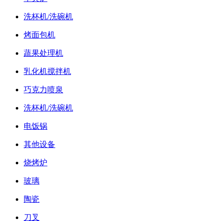
洗杯机/洗碗机
烤面包机
蔬果处理机
乳化机搅拌机
巧克力喷泉
洗杯机/洗碗机
电饭锅
其他设备
烧烤炉
玻璃
陶瓷
刀叉