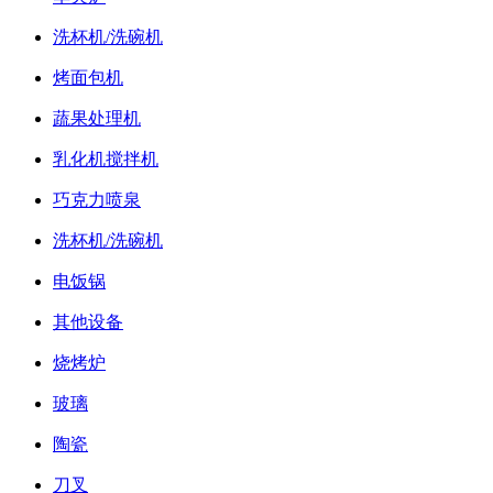
洗杯机/洗碗机
烤面包机
蔬果处理机
乳化机搅拌机
巧克力喷泉
洗杯机/洗碗机
电饭锅
其他设备
烧烤炉
玻璃
陶瓷
刀叉