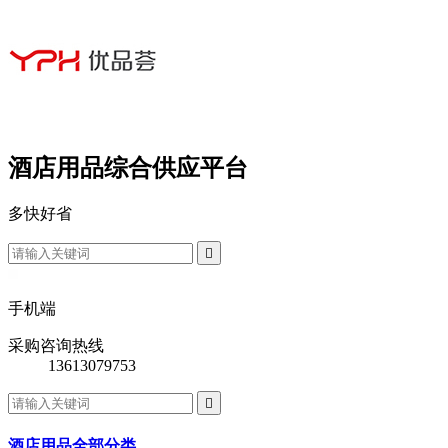
酒店用品综合供应平台
多
快
好
省

手机端
采购咨询热线
13613079753

酒店用品全部分类