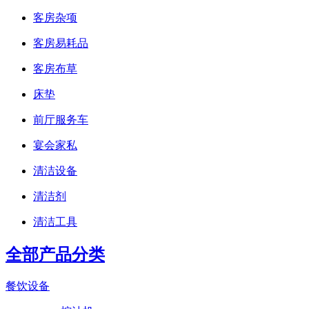
客房杂项
客房易耗品
客房布草
床垫
前厅服务车
宴会家私
清洁设备
清洁剂
清洁工具
全部产品分类
餐饮设备