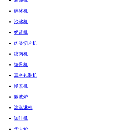
厨师机
碎冰机
沙冰机
奶昔机
肉类切片机
绞肉机
锯骨机
真空包装机
慢煮机
微波炉
冰淇淋机
咖啡机
华夫炉