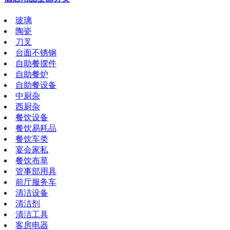
玻璃
陶瓷
刀叉
台面不锈钢
自助餐摆件
自助餐炉
自助餐设备
中厨杂
西厨杂
餐饮设备
餐饮易耗品
餐饮车类
宴会家私
餐饮布草
管事部用具
前厅服务车
清洁设备
清洁剂
清洁工具
客房电器