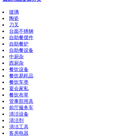
玻璃
陶瓷
刀叉
台面不锈钢
自助餐摆件
自助餐炉
自助餐设备
中厨杂
西厨杂
餐饮设备
餐饮易耗品
餐饮车类
宴会家私
餐饮布草
管事部用具
前厅服务车
清洁设备
清洁剂
清洁工具
客房电器