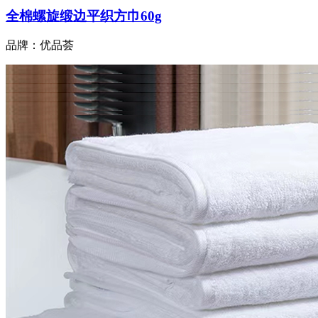
全棉螺旋缎边平织方巾60g
品牌：优品荟