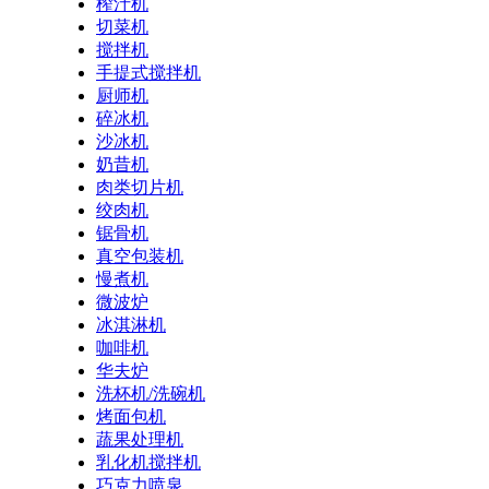
榨汁机
切菜机
搅拌机
手提式搅拌机
厨师机
碎冰机
沙冰机
奶昔机
肉类切片机
绞肉机
锯骨机
真空包装机
慢煮机
微波炉
冰淇淋机
咖啡机
华夫炉
洗杯机/洗碗机
烤面包机
蔬果处理机
乳化机搅拌机
巧克力喷泉