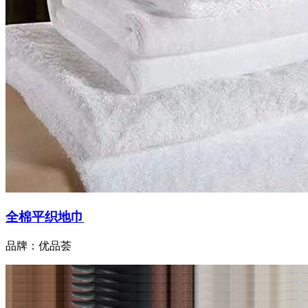
全棉平织地巾
品牌：优品荟