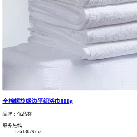
全棉螺旋缎边平织浴巾800g
品牌：优品荟
服务热线
13613079753