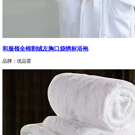
和服领全棉割绒左胸口袋绣标浴袍
品牌：优品荟