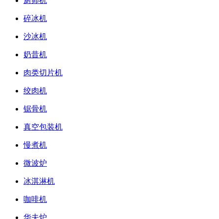
厨师机
碎冰机
沙冰机
奶昔机
肉类切片机
绞肉机
锯骨机
真空包装机
慢煮机
微波炉
冰淇淋机
咖啡机
华夫炉