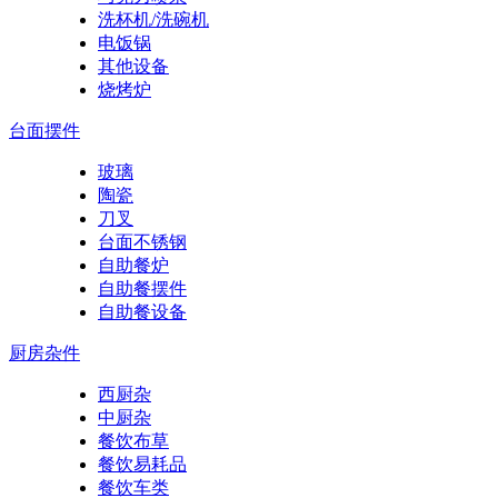
洗杯机/洗碗机
电饭锅
其他设备
烧烤炉
台面摆件
玻璃
陶瓷
刀叉
台面不锈钢
自助餐炉
自助餐摆件
自助餐设备
厨房杂件
西厨杂
中厨杂
餐饮布草
餐饮易耗品
餐饮车类