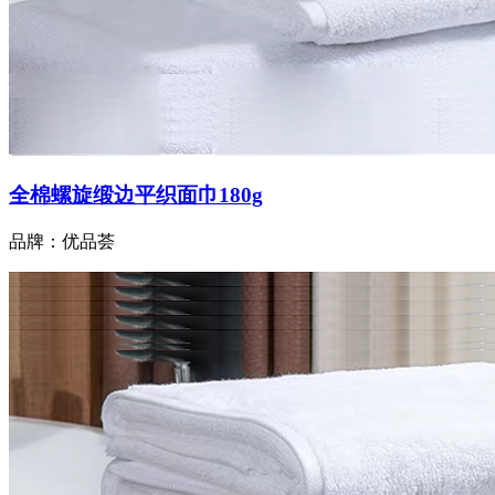
全棉螺旋缎边平织面巾180g
品牌：优品荟