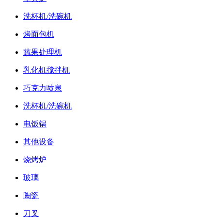
洗杯机/洗碗机
烤面包机
蔬果处理机
乳化机搅拌机
巧克力喷泉
洗杯机/洗碗机
电饭锅
其他设备
烧烤炉
玻璃
陶瓷
刀叉