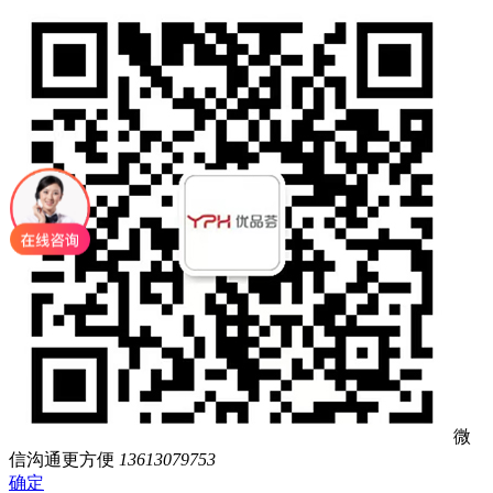
微
信沟通更方便
13613079753
确定