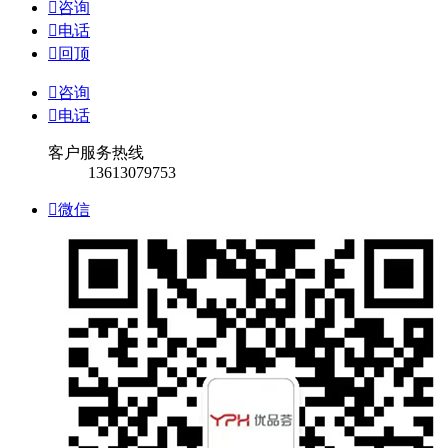

咨询

电话

回顶

咨询

电话
客户服务热线
13613079753

微信