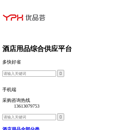
酒店用品综合供应平台
多
快
好
省

手机端
采购咨询热线
13613079753

酒店用品全部分类