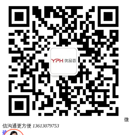
微
信沟通更方便
13613079753
确定