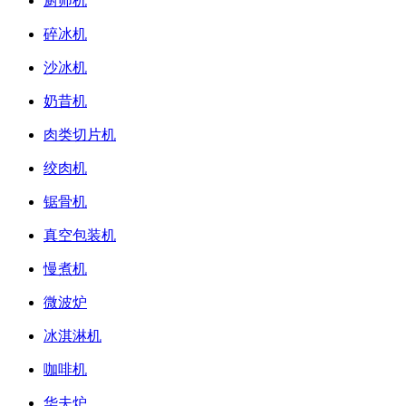
厨师机
碎冰机
沙冰机
奶昔机
肉类切片机
绞肉机
锯骨机
真空包装机
慢煮机
微波炉
冰淇淋机
咖啡机
华夫炉