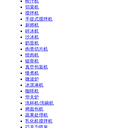
榨汁机
切菜机
搅拌机
手提式搅拌机
厨师机
碎冰机
沙冰机
奶昔机
肉类切片机
绞肉机
锯骨机
真空包装机
慢煮机
微波炉
冰淇淋机
咖啡机
华夫炉
洗杯机/洗碗机
烤面包机
蔬果处理机
乳化机搅拌机
巧克力喷泉