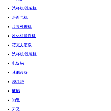
洗杯机/洗碗机
烤面包机
蔬果处理机
乳化机搅拌机
巧克力喷泉
洗杯机/洗碗机
电饭锅
其他设备
烧烤炉
玻璃
陶瓷
刀叉