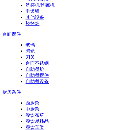
洗杯机/洗碗机
电饭锅
其他设备
烧烤炉
台面摆件
玻璃
陶瓷
刀叉
台面不锈钢
自助餐炉
自助餐摆件
自助餐设备
厨房杂件
西厨杂
中厨杂
餐饮布草
餐饮易耗品
餐饮车类