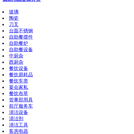
玻璃
陶瓷
刀叉
台面不锈钢
自助餐摆件
自助餐炉
自助餐设备
中厨杂
西厨杂
餐饮设备
餐饮易耗品
餐饮车类
宴会家私
餐饮布草
管事部用具
前厅服务车
清洁设备
清洁剂
清洁工具
客房电器