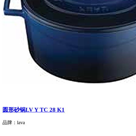
圆形砂锅LV Y TC 28 K1
品牌：lava