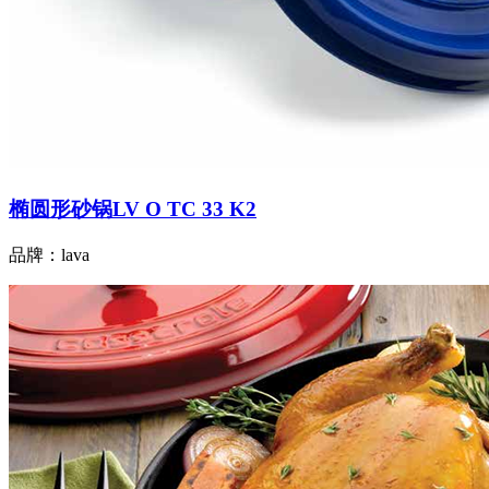
椭圆形砂锅LV O TC 33 K2
品牌：lava