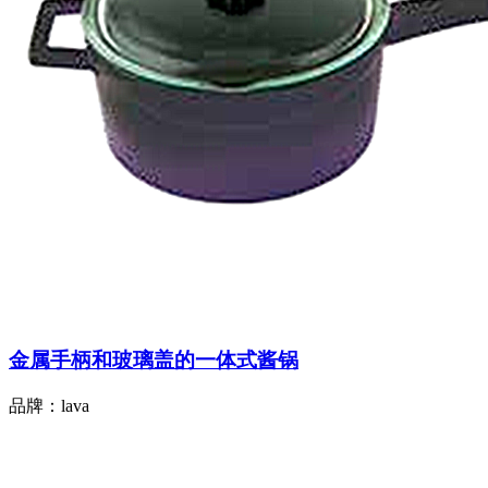
金属手柄和玻璃盖的一体式酱锅
品牌：lava