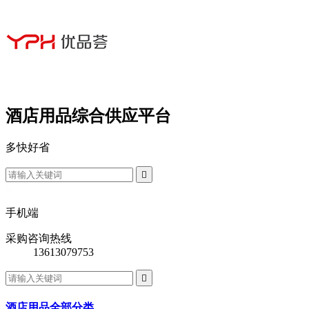
酒店用品综合供应平台
多
快
好
省

手机端
采购咨询热线
13613079753

酒店用品全部分类