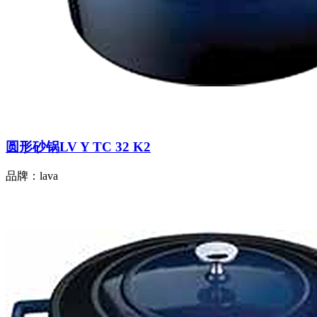
圆形砂锅LV Y TC 32 K2
品牌：lava