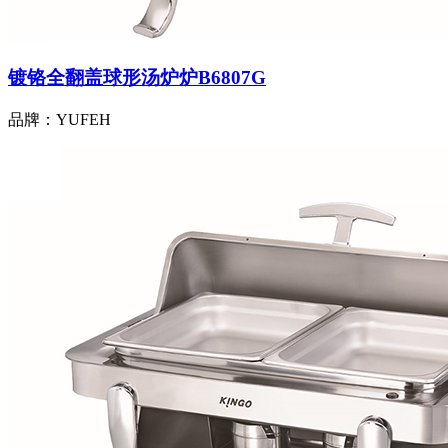
镀铬全翻盖球形汤炉炉B6807G
品牌：YUFEH