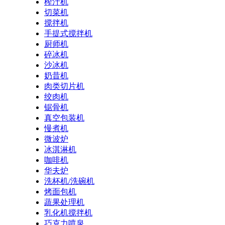
榨汁机
切菜机
搅拌机
手提式搅拌机
厨师机
碎冰机
沙冰机
奶昔机
肉类切片机
绞肉机
锯骨机
真空包装机
慢煮机
微波炉
冰淇淋机
咖啡机
华夫炉
洗杯机/洗碗机
烤面包机
蔬果处理机
乳化机搅拌机
巧克力喷泉