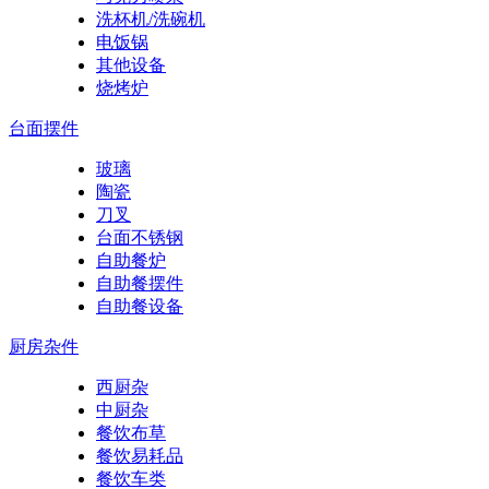
洗杯机/洗碗机
电饭锅
其他设备
烧烤炉
台面摆件
玻璃
陶瓷
刀叉
台面不锈钢
自助餐炉
自助餐摆件
自助餐设备
厨房杂件
西厨杂
中厨杂
餐饮布草
餐饮易耗品
餐饮车类