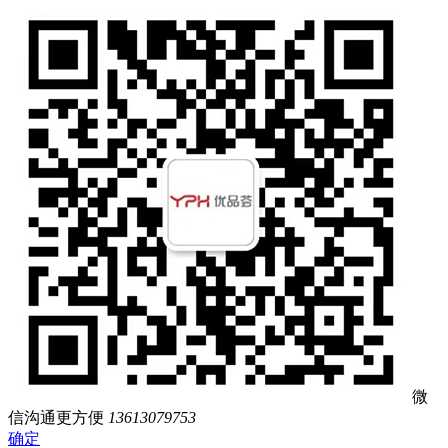
微
信沟通更方便
13613079753
确定