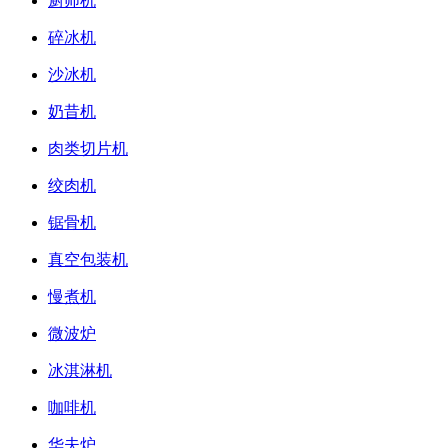
厨师机
碎冰机
沙冰机
奶昔机
肉类切片机
绞肉机
锯骨机
真空包装机
慢煮机
微波炉
冰淇淋机
咖啡机
华夫炉