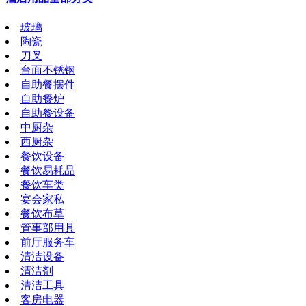
玻璃
陶瓷
刀叉
台面不锈钢
自助餐摆件
自助餐炉
自助餐设备
中厨杂
西厨杂
餐饮设备
餐饮易耗品
餐饮车类
宴会家私
餐饮布草
管事部用具
前厅服务车
清洁设备
清洁剂
清洁工具
客房电器