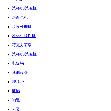
洗杯机/洗碗机
烤面包机
蔬果处理机
乳化机搅拌机
巧克力喷泉
洗杯机/洗碗机
电饭锅
其他设备
烧烤炉
玻璃
陶瓷
刀叉