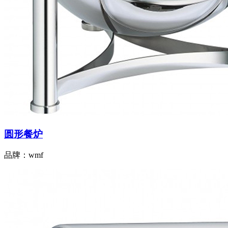
圆形餐炉
品牌：wmf