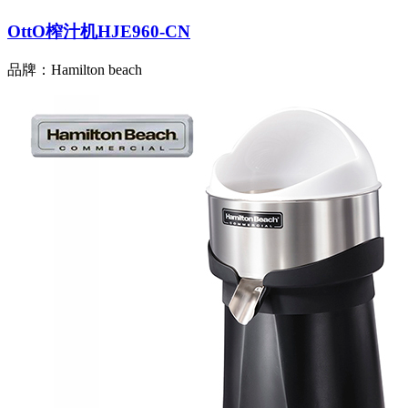
OttO榨汁机HJE960-CN
品牌：Hamilton beach