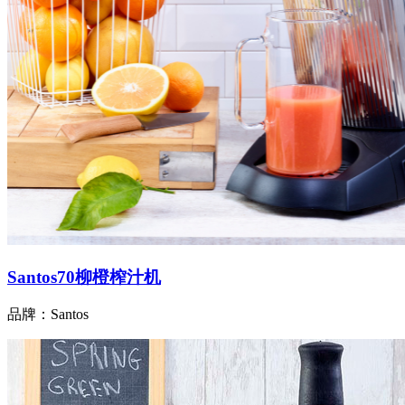
Santos70柳橙榨汁机
品牌：Santos