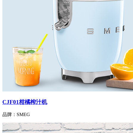
CJF01柑橘榨汁机
品牌：SMEG