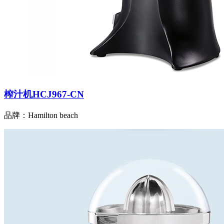
榨汁机HCJ967-CN
品牌：Hamilton beach