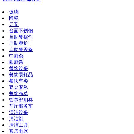
玻璃
陶瓷
刀叉
台面不锈钢
自助餐摆件
自助餐炉
自助餐设备
中厨杂
西厨杂
餐饮设备
餐饮易耗品
餐饮车类
宴会家私
餐饮布草
管事部用具
前厅服务车
清洁设备
清洁剂
清洁工具
客房电器