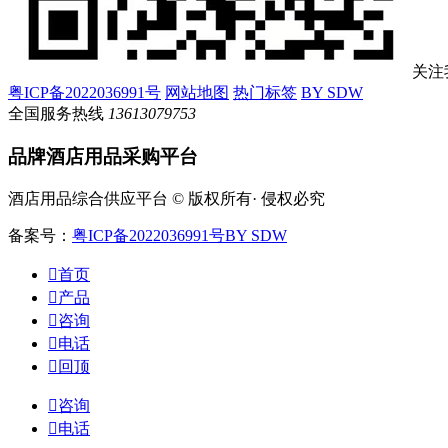
关注
粤ICP备2022036991号
网站地图
热门标签
BY SDW
全国服务热线
13613079753
品牌酒店用品采购平台
酒店用品综合供应平台 © 版权所有· 侵权必究
备案号：
粤ICP备2022036991号
BY SDW

首页

产品

咨询

电话

回顶

咨询

电话