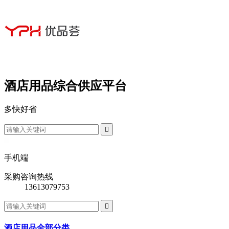
酒店用品综合供应平台
多
快
好
省

手机端
采购咨询热线
13613079753

酒店用品全部分类